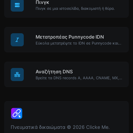
Πινγκ
Πινγκ σε μια ιστοσελίδα, διακομιστή ή θύρα.
Μετατροπέας Punnycode IDN
Εύκολα μετατρέψτε το IDN σε Punnycode και πίσω.
Αναζήτηση DNS
Βρείτε τα DNS records A, AAAA, CNAME, MX, NS, TXT, SOA ενός host.
Πνευματικά δικαιώματα © 2026 Clicke Me.