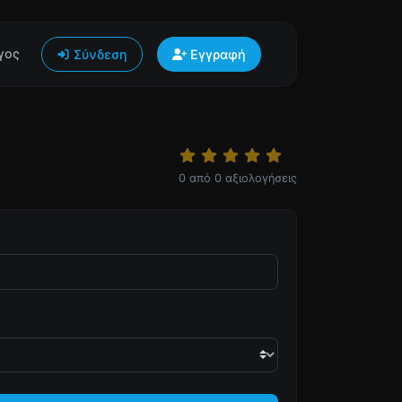
γος
Σύνδεση
Εγγραφή
0
από
0
αξιολογήσεις