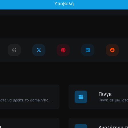
Υποβολή
Πινγκ
Πάρτε μια διεύθυνση IP και προσπαθήστε να βρείτε το domain/host που σχετίζεται με αυτήν.
Πινγκ σε μια ιστ
N
Αναζήτηση 