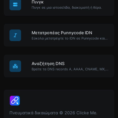
Πινγκ
Πινγκ σε μια ιστοσελίδα, διακομιστή ή θύρα.
Μετατροπέας Punnycode IDN
Εύκολα μετατρέψτε το IDN σε Punnycode και πίσω.
Αναζήτηση DNS
Βρείτε τα DNS records A, AAAA, CNAME, MX, NS, TXT, SOA ενός host.
Πνευματικά δικαιώματα © 2026 Clicke Me.