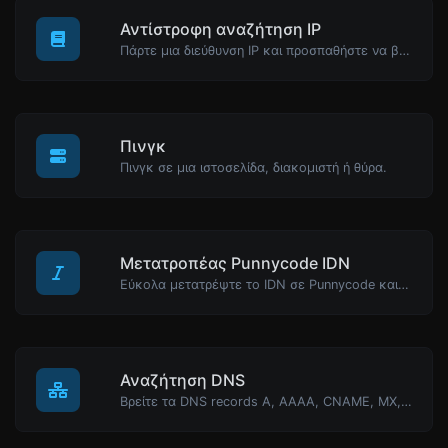
Αντίστροφη αναζήτηση IP
Πάρτε μια διεύθυνση IP και προσπαθήστε να βρείτε το domain/host που σχετίζεται με αυτήν.
Πινγκ
Πινγκ σε μια ιστοσελίδα, διακομιστή ή θύρα.
Μετατροπέας Punnycode IDN
Εύκολα μετατρέψτε το IDN σε Punnycode και πίσω.
Αναζήτηση DNS
Βρείτε τα DNS records A, AAAA, CNAME, MX, NS, TXT, SOA ενός host.