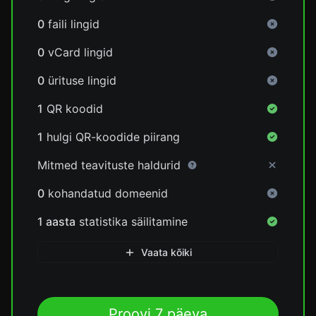
0
faili lingid
0
vCard lingid
0
ürituse lingid
1
QR koodid
1
hulgi QR-koodide piirang
Mitmed teavituste haldurid
0
kohandatud domeenid
1 aasta
statistika säilitamine
Vaata kõiki
Proovi 7 päeva