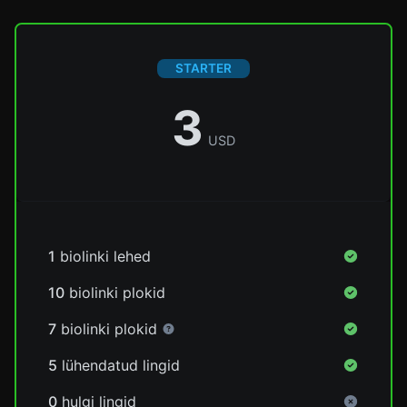
STARTER
3
USD
1
biolinki lehed
10
biolinki plokid
7
biolinki plokid
5
lühendatud lingid
0
hulgi lingid