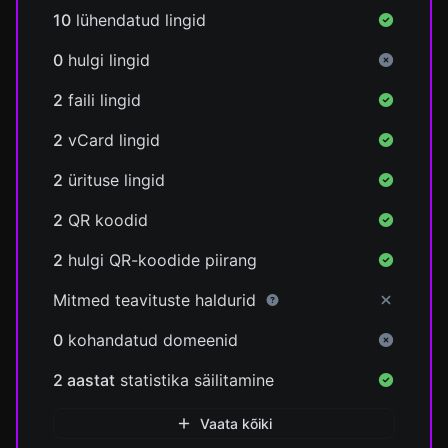
10
lühendatud lingid
0
hulgi lingid
2
faili lingid
2
vCard lingid
2
ürituse lingid
2
QR koodid
2
hulgi QR-koodide piirang
Mitmed teavituste haldurid
0
kohandatud domeenid
2 aastat
statistika säilitamine
Vaata kõiki