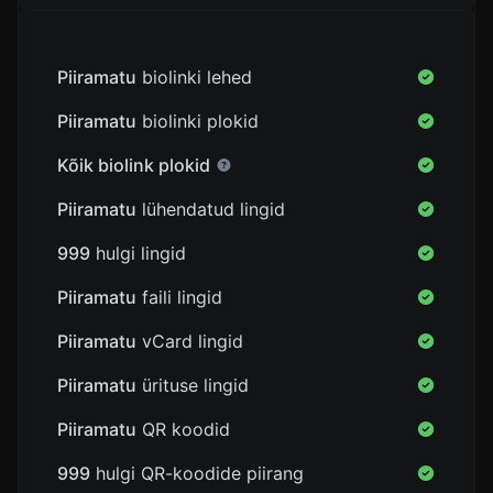
Piiramatu
biolinki lehed
Piiramatu
biolinki plokid
Kõik biolink plokid
Piiramatu
lühendatud lingid
999
hulgi lingid
Piiramatu
faili lingid
Piiramatu
vCard lingid
Piiramatu
ürituse lingid
Piiramatu
QR koodid
999
hulgi QR-koodide piirang