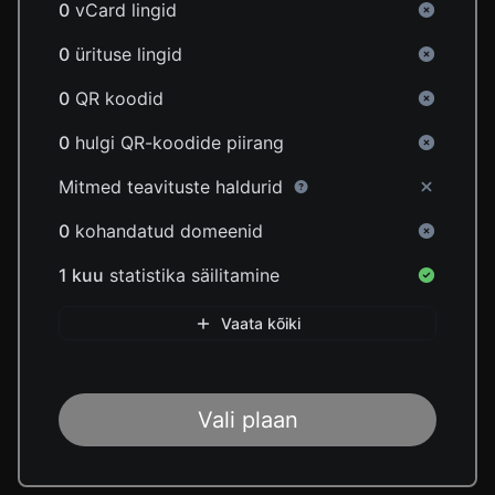
0
vCard lingid
0
ürituse lingid
0
QR koodid
0
hulgi QR-koodide piirang
Mitmed teavituste haldurid
0
kohandatud domeenid
1 kuu
statistika säilitamine
Vaata kõiki
Vali plaan