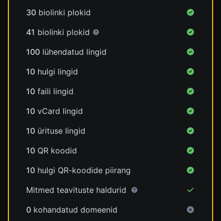
30
biolinki plokid
41
biolinki plokid
100
lühendatud lingid
10
hulgi lingid
10
faili lingid
10
vCard lingid
10
ürituse lingid
10
QR koodid
10
hulgi QR-koodide piirang
Mitmed teavituste haldurid
0
kohandatud domeenid