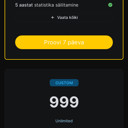
5 aastat
statistika säilitamine
Vaata kõiki
Proovi 7 päeva
CUSTOM
999
Unlimited