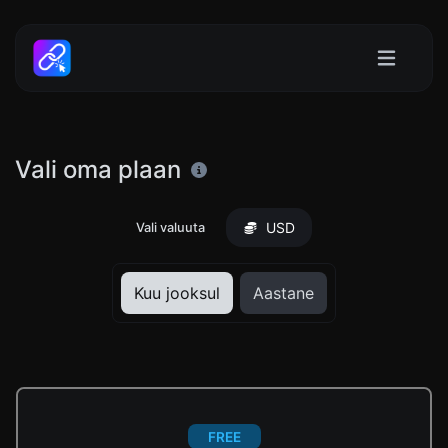
Vali oma plaan
USD
Vali valuuta
Kuu jooksul
Aastane
FREE