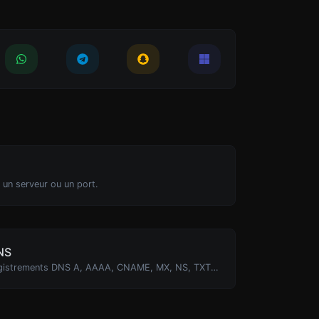
 un serveur ou un port.
NS
Trouvez les enregistrements DNS A, AAAA, CNAME, MX, NS, TXT, SOA d'un hôte.