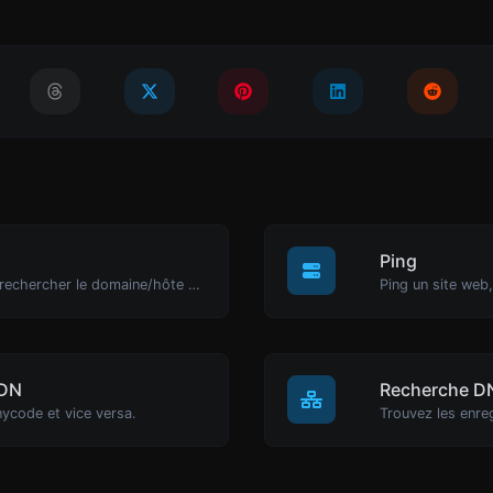
Ping
Prenez une adresse IP et essayez de rechercher le domaine/hôte associé.
Ping un site web,
IDN
Recherche D
nycode et vice versa.