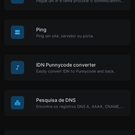
Pegue um IP e tente procurar o domínio/anfitrião associado a ele.
Ping
Ping um site, servidor ou porta.
IDN Punnycode converter
Easily convert IDN to Punnycode and back.
Pesquisa de DNS
Encontre os registros DNS A, AAAA, CNAME, MX, NS, TXT, SOA de um host.