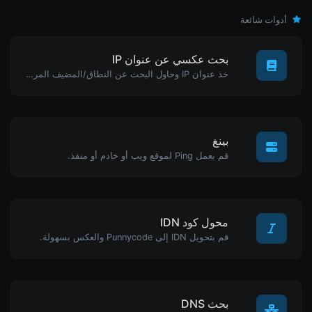
أدوات شائعة
بحث عكسي عن عنوان IP
خذ عنوان IP وحاول البحث عن النطاق/المضيف المرتبط به.
بينغ
قم بعمل Ping لموقع ويب أو خادم أو منفذ.
محول كود IDN
قم بتحويل IDN إلى Punnycode والعكس بسهولة.
بحث DNS