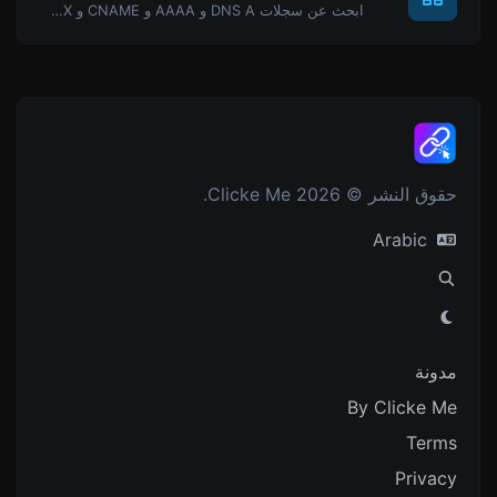
ابحث عن سجلات DNS A و AAAA و CNAME و MX و NS و TXT و SOA لمضيف.
حقوق النشر © 2026 Clicke Me.
Arabic
مدونة
By Clicke Me
Terms
Privacy