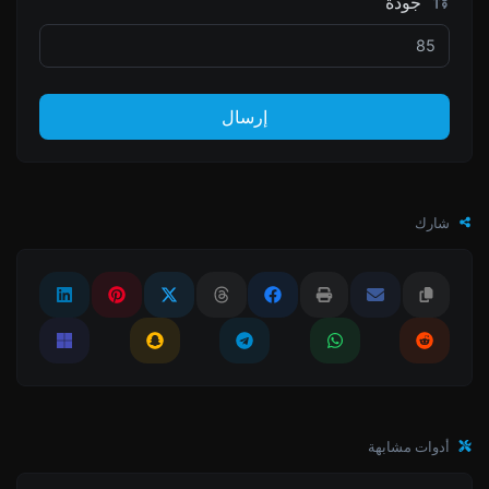
جودة
إرسال
شارك
أدوات مشابهة