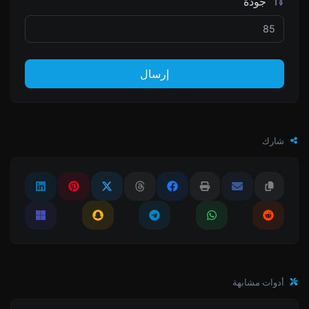
جودة
إرسال
شارك
أدوات مشابهة