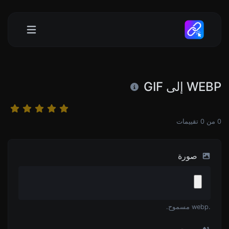
WEBP إلى GIF
0
من
0
تقييمات
صورة
.webp مسموح.