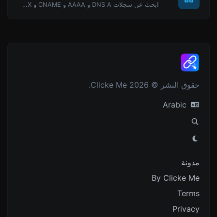
ابحث عن سجلات DNS A و AAAA و CNAME و MX و NS و TXT و SOA لمضيف.
حقوق النشر © 2026 Clicke Me.
Arabic
مدونة
By Clicke Me
Terms
Privacy