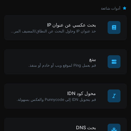
أدوات شائعة
بحث عكسي عن عنوان IP
خذ عنوان IP وحاول البحث عن النطاق/المضيف المرتبط به.
بينغ
قم بعمل Ping لموقع ويب أو خادم أو منفذ.
محول كود IDN
قم بتحويل IDN إلى Punnycode والعكس بسهولة.
بحث DNS