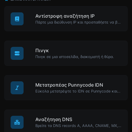
Αντίστροφη αναζήτηση IP
Πάρτε μια διεύθυνση IP και προσπαθήστε να βρείτε το domain/host που σχετίζεται με αυτήν.
Πινγκ
Πινγκ σε μια ιστοσελίδα, διακομιστή ή θύρα.
Μετατροπέας Punnycode IDN
Εύκολα μετατρέψτε το IDN σε Punnycode και πίσω.
Αναζήτηση DNS
Βρείτε τα DNS records A, AAAA, CNAME, MX, NS, TXT, SOA ενός host.