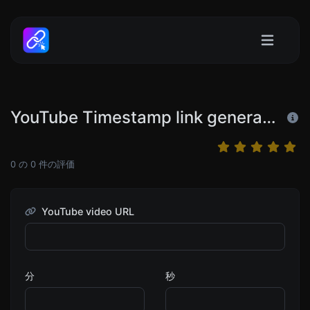
YouTube Timestamp link generator
0
の
0
件の評価
YouTube video URL
分
秒