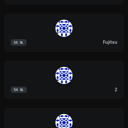
Fujitsu
55
2
54