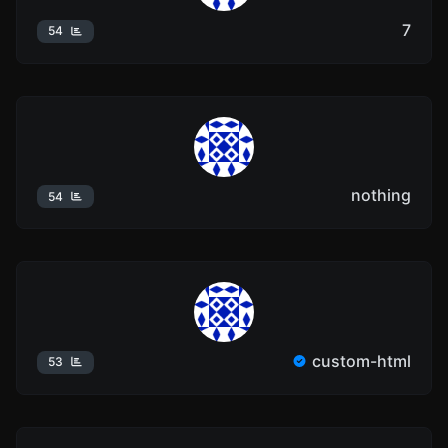
7
54
nothing
54
custom-html
53