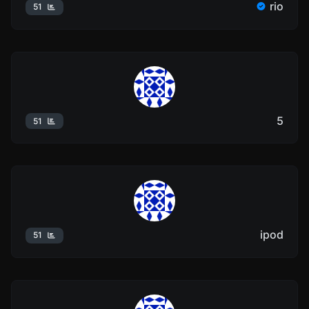
rio
51
5
51
ipod
51