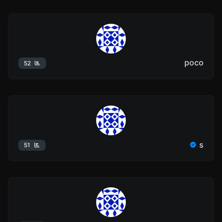
poco
52
s
51