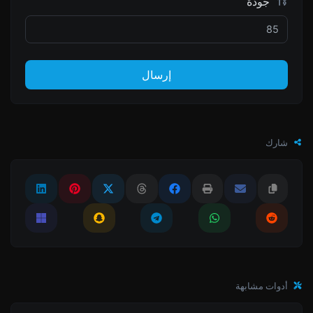
جودة
إرسال
شارك
أدوات مشابهة