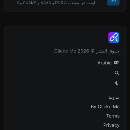
ابحث عن سجلات DNS A و AAAA و CNAME و MX و NS و TXT و SOA لمضيف.
حقوق النشر © 2026 Clicke Me.
Arabic
مدونة
By Clicke Me
Terms
Privacy