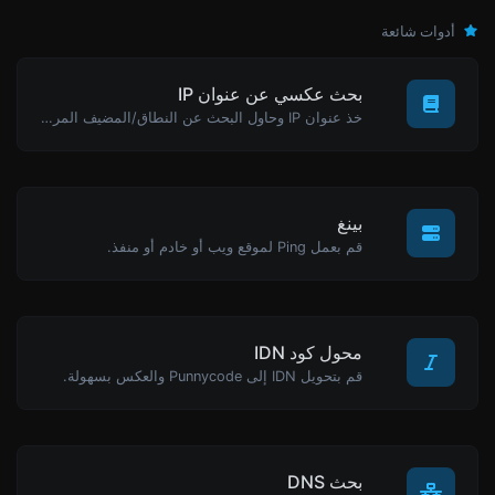
أدوات شائعة
بحث عكسي عن عنوان IP
خذ عنوان IP وحاول البحث عن النطاق/المضيف المرتبط به.
بينغ
قم بعمل Ping لموقع ويب أو خادم أو منفذ.
محول كود IDN
قم بتحويل IDN إلى Punnycode والعكس بسهولة.
بحث DNS