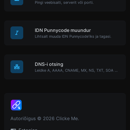
Pingi veebisaiti, serverit või porti.
IDN Punnycode muundur
Lihtsalt muuda IDN Punnycode'iks ja tagasi.
DNS-i otsing
Leidke A, AAAA, CNAME, MX, NS, TXT, SOA DNS-kirjed hosti kohta.
Autoriõigus © 2026 Clicke Me.